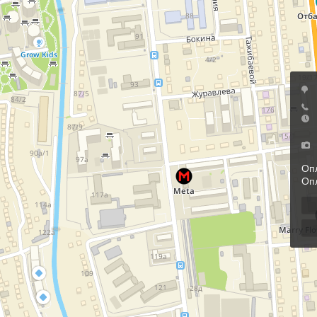
Оп
Опл