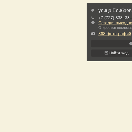
улица Елибаев
+7 (727) 338‒33
Сегодня выходн
Откроется послезав
368 фотографий
Найти вход