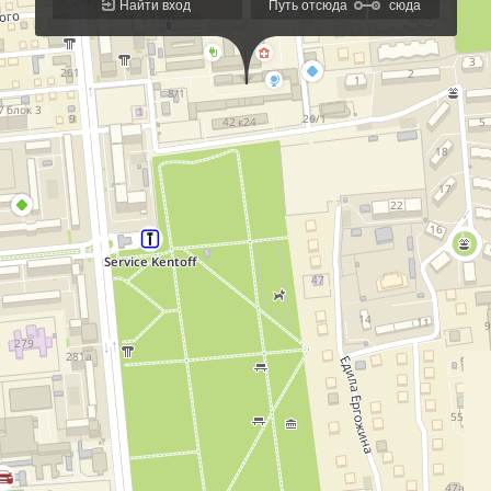
Найти вход
Путь отсюда
сюда