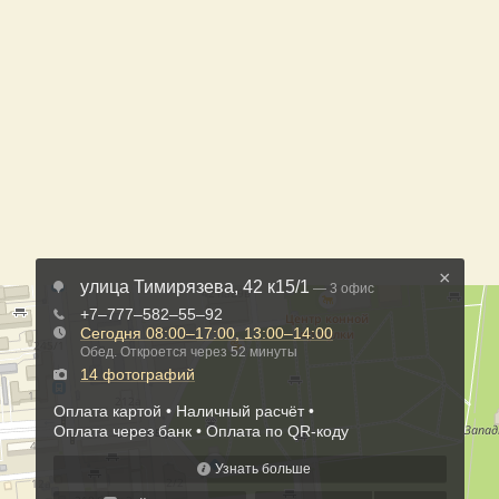
×
улица Тимирязева, 42 к15/1
— 3 офис
+7‒777‒582‒55‒92
Сегодня
08:00–17:00
,
13:00–14:00
Обед. Откроется через 52 минуты
14 фотографий
Оплата картой
Наличный расчёт
Оплата через банк
Оплата по QR-коду
Узнать больше