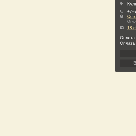
Кул
+7‒
Сег
Откр
18 
Оплата 
Оплата 