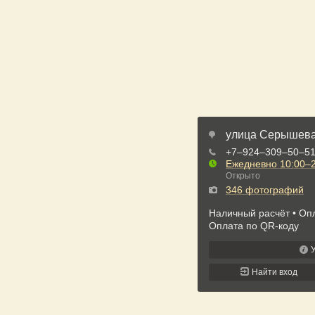
улица Серышева
+7‒924‒309‒50‒5
Ежедневно
10:00–2
Открыто
346 фотографий
Наличный расчёт
Опл
Оплата по QR-коду
Найти вход