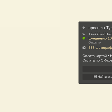
проспект Тур
+7‒775‒291‒
Ежедневно
10
Открыто
537 фотогра
Оплата картой
Н
Оплата по QR-ко
Найти вх