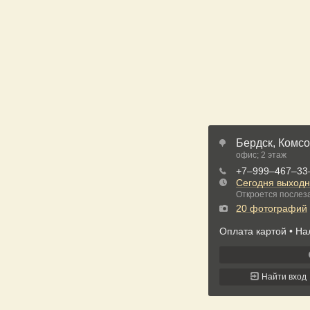
Бердск, Комсо
офис; 2 этаж
+7‒999‒467‒33
Сегодня выход
Откроется послеза
20 фотографий
Оплата картой
На
Найти вход