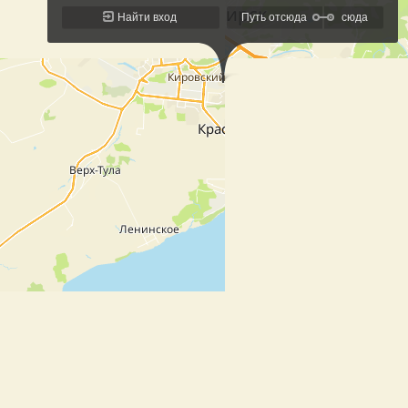
Найти вход
Путь отсюда
сюда