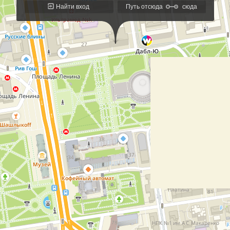
Найти вход
Путь отсюда
сюда