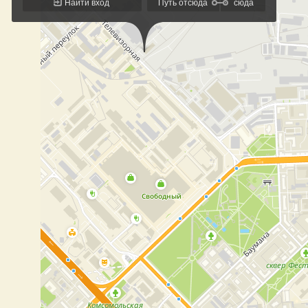
Найти вход
Путь отсюда
сюда