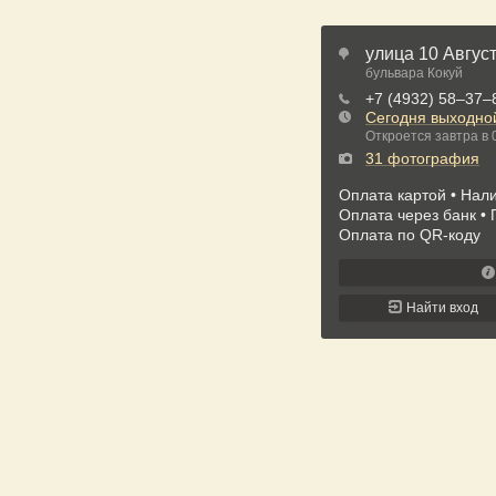
улица 10 Август
бульвара Кокуй
+7 (4932) 58‒37‒
Сегодня выходно
Откроется завтра в 
31 фотография
Оплата картой
Нали
Оплата через банк
Оплата по QR-коду
Найти вход