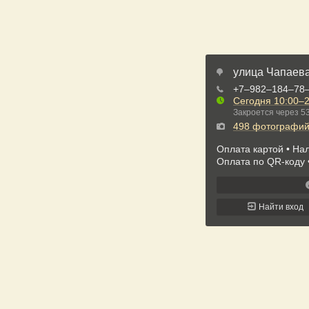
улица Чапаева
+7‒982‒184‒78
Сегодня
10:00–2
Закроется через 5
498 фотографи
Оплата картой
Нал
Оплата по QR-коду
Найти вход